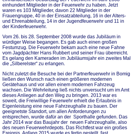
einhundert Mitglieder in der Feuerwehr zu haben. Jetzt
waren es 103 Mitglieder, davon 22 Mitglieder in der
Frauengruppe, 40 in der Einsatzabteilung, 16 in der Alters-
und Ehrenabteilung, 14 in der Jugendfeuerwehr und 11 in
der Kinderfeuerwehr.
Vom 26. bis 28. September 2008 wurde das Jubiläum in
würdiger Weise begangen. Es gab auch einen großen
Festumzug. Die Feuerwehr bekam auch eine neue Fahne
vom Jagdpächter Hans Rubbert und seiner Frau überreicht.
Es gelang den Kameraden im Jubiläumsjahr ein zweites Mal
die „Silberelster“ zu erlangen.
Nicht zuletzt die Besuche bei der Partnerfeuerwehr in Bomig
ließen den Wunsch nach einen größeren modernen
Gerätehaus und vor allen einem modernen Fahrzeug
wachsen. Die Wehrleitung ließ nichts unversucht um im Amt
dieses Anliegen auf den Weg zu bringen. 2013 war es
soweit, die Freiwillige Feuerwehr erhielt die Erlaubnis in
Eigenleistung eine neue Fahrzeughalle zu bauen. Der
geeignetste Standort, um allen Anforderungen zu
entsprechen, wurde dafür an der Sporthalle gefunden. Das
Jahr 2014 war das Baujahr der neuen Fahrzeughalle, also
des neuen Feuerwehrdepots. Das Richtfest war ein großes
Ereignis. Anfang 2015 wurde es fertig gestellt, fast