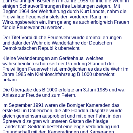
Zum 50jährigen Bestehen im Jahre 1958 konnte die Wehr in
einigen Schauvorführungen ihre Leistungen zeigen. Mit
Beginn 1964 der Wehrführung durch Kurt Landte, nahm die
Freiwillige Feuerwehr stets den vorderen Rang im
Wirkungsbereich ein. Ihm gelang es auch erfolgreich Frauen
für die Feuerwehr zu werben.
Der Titel Vorbildliche Feuerwehr wurde dreimal errungen
und dafür der Wehr die Wanderfahne der Deutschen
Demokratischen Republik überreicht.
Kleine Veränderungen am Gerätehaus, welches
wahrscheinlich schon seit der Gründung Standort der
Freiwilligen Feuerwehr ist, ermöglichten es das die Wehr im
Jahre 1985 ein Kleinlöschfahrzeug B 1000 überreicht
bekam.
Die Übergabe des B 1000 erfolgte am 3.Juni 1985 und war
Anlass zur Freude und zum Feiern.
Im September 1991 waren die Bomiger Kameraden das
erste Mal in Dollenchen, die alte Handdruckspritze wurde
gleich gemeinsam ausprobiert und mit einer Fahrt in den
Spreewald zeigten wir unseren Gästen die hiesige
Landschaft. Seitdem besteht eine enge Verbindung und
Freundschaft mit den Kameradinnen und Kameraden