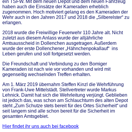
ein TSFW. Mit dem neuen Depot und dem neuen Fahrzeug
haben auch die Einsätze der Kameraden erheblich
zugenommen. Hoch motiviert gelang es den Kameraden der
Wehr auch in den Jahren 2017 und 2018 die „Silberelster“ zu
erlangen.
2018 wurde die Freiwillige Feuerwehr 110 Jahre alt. Nicht
zuletzt aus diesem Anlass wurde der alljährliche
Amtsausscheid in Dollenchen ausgetragen. Außerdem
wurde der erste Dollenchener „Hähnchenpokallauf“ ins
Leben gerufen und soll fortgesetzt werden.
Die Freundschaft und Verbindung zu den Bomiger
Kameraden ist nach wie vor vorhanden und wird mit
gegenseitig wechselnden Treffen erhalten.
Am 1. März 2019 übernahm Steffen Kinzl die Wehrführung
von Frank-Uwe Mittelstädt. Stellvertreter wurde Markus
Lehnick. Damit hat sich die Wehrleitung verjüngt. Geblieben
ist jedoch das, was schon am Schlauchturm des alten Depot
steht „Zum Schutze stets bereit für des Ortes Sicherheit“ und
seit langem sind alle schon bereit für die Sicherheit im
gesamten Amtsgebiet.
Hier findet ihr uns auch bei facebook