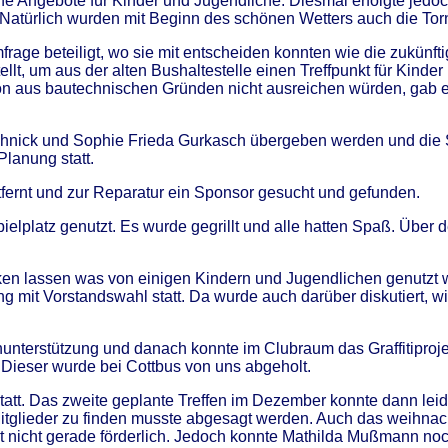
eine Angebote für Kinder und Jugendliche. Diesmal erfolgte jedo
n. Natürlich wurden mit Beginn des schönen Wetters auch die To
rage beteiligt, wo sie mit entscheiden konnten wie die zukünft
tellt, um aus der alten Bushaltestelle einen Treffpunkt für Ki
ktion aus bautechnischen Gründen nicht ausreichen würden, gab 
hnick und Sophie Frieda Gurkasch übergeben werden und die S
Planung statt.
tfernt und zur Reparatur ein Sponsor gesucht und gefunden.
ielplatz genutzt. Es wurde gegrillt und alle hatten Spaß. Über
 lassen was von einigen Kindern und Jugendlichen genutzt wu
mit Vorstandswahl statt. Da wurde auch darüber diskutiert, wie
rnunterstützung und danach konnte im Clubraum das Graffitipro
Dieser wurde bei Cottbus von uns abgeholt.
e statt. Das zweite geplante Treffen im Dezember konnte dann lei
itglieder zu finden musste abgesagt werden. Auch das weihnach
t nicht gerade förderlich. Jedoch konnte Mathilda Mußmann no