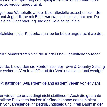
ch nicht die Sperrung des Spielplatzes, so dass Kinder und
rnetze wieder angebracht.
ige neue Wartehalle an der Bushaltestelle aussehen soll. Bei
nder und Jugendliche mit Bücheraustauschecke zu machen. Da
es eine Planänderung und das Geld sollte in die
childer in der Kinderbaumallee für beide angebracht werden.
 den Sommer trafen sich die Kinder und Jugendlichen wieder
rde. Es wurden die Fördermittel der Town & Country Stiftung
 weiter im Verein auf Grund der Vereinsaustritte und weniger
jekt stattfinden. Außerdem gelang es dem Verein von enviaM
der wieder coronabedingt nicht stattfinden. Auch die geplante
tliche Plätzchen backen für Kinder konnte deshalb nicht
ch vor Jahresende ihr Begrüßungsgeld und ihren Baum in der