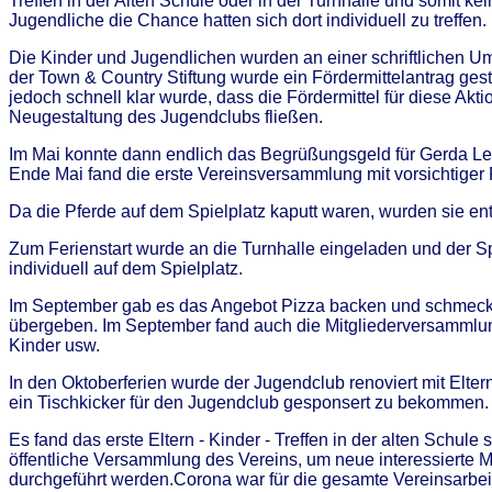
Treffen in der Alten Schule oder in der Turnhalle und somit k
Jugendliche die Chance hatten sich dort individuell zu treffe
Die Kinder und Jugendlichen wurden an einer schriftlichen Umf
der Town & Country Stiftung wurde ein Fördermittelantrag ges
jedoch schnell klar wurde, dass die Fördermittel für diese A
Neugestaltung des Jugendclubs fließen.
Im Mai konnte dann endlich das Begrüßungsgeld für Gerda Le
Ende Mai fand die erste Vereinsversammlung mit vorsichtiger 
Da die Pferde auf dem Spielplatz kaputt waren, wurden sie en
Zum Ferienstart wurde an die Turnhalle eingeladen und der Sp
individuell auf dem Spielplatz.
Im September gab es das Angebot Pizza backen und schmecken
übergeben. Im September fand auch die Mitgliederversammlung 
Kinder usw.
In den Oktoberferien wurde der Jugendclub renoviert mit Elte
ein Tischkicker für den Jugendclub gesponsert zu bekommen. 
Es fand das erste Eltern - Kinder - Treffen in der alten Schul
öffentliche Versammlung des Vereins, um neue interessierte M
durchgeführt werden.Corona war für die gesamte Vereinsarbei